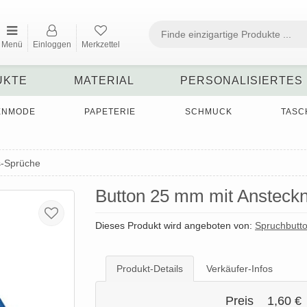
Menü
Einloggen
Merkzettel
UKTE
MATERIAL
PERSONALISIERTES
ENMODE
PAPETERIE
SCHMUCK
TASC
s-Sprüche
Button 25 mm mit Ansteckn
Dieses Produkt wird angeboten von:
Spruchbutt
Produkt-Details
Verkäufer-Infos
Preis
1,60 €