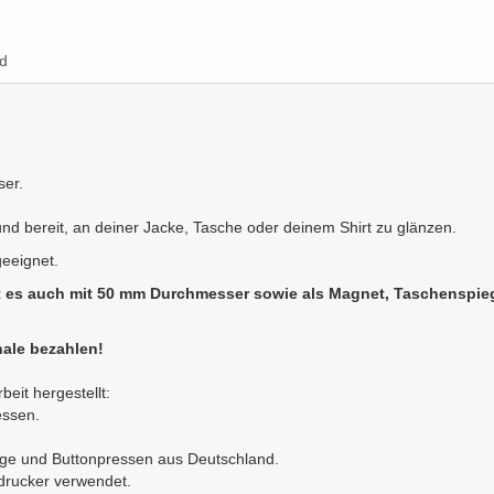
d
ser.
 und bereit, an deiner Jacke, Tasche oder deinem Shirt zu glänzen.
geeignet.
t es auch mit 50 mm Durchmesser sowie als Magnet, Taschenspieg
ale bezahlen!
eit hergestellt:
essen.
nge und Buttonpressen aus Deutschland.
ldrucker verwendet.