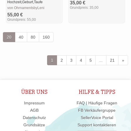
Hochzeit,Geburt,Taufe
35,00 €
Grundpreis:
35,00
von OhrnamentsbyLeni
55,00 €
Grundpreis:
55,00
20
40
80
160
1
2
3
4
5
...
21
»
ÜBER UNS
HILFE & TIPPS
Impressum
FAQ | Häufige Fragen
AGB
FB Verkäufergruppe
Datenschutz
SellerVoice Portal
Grundsätze
Support kontaktieren