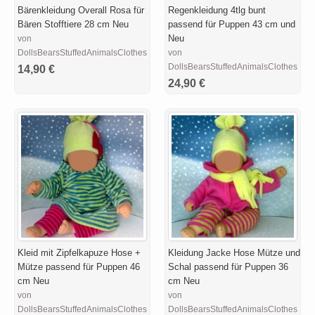
Bärenkleidung Overall Rosa für
Regenkleidung 4tlg bunt
Bären Stofftiere 28 cm Neu
passend für Puppen 43 cm und
Neu
von
DollsBearsStuffedAnimalsClothesDesigns
von
DollsBearsStuffedAnimalsClothesDes
14,90 €
24,90 €
Kleid mit Zipfelkapuze Hose +
Kleidung Jacke Hose Mütze und
Mütze passend für Puppen 46
Schal passend für Puppen 36
cm Neu
cm Neu
von
von
DollsBearsStuffedAnimalsClothesDesigns
DollsBearsStuffedAnimalsClothesDes