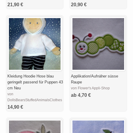
21,90 €
20,90 €
Kleidung Hoodie Hose blau
Applikation/Aufnäher süsse
geringelt passend für Puppen 43
Raupe
cm Neu
von Flower's Appli-Shop
von
ab 4,70 €
DollsBearsStuffedAnimalsClothesDesigns
14,90 €