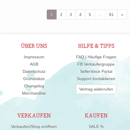
1
2
3
4
5
...
81
»
ÜBER UNS
HILFE & TIPPS
Impressum
FAQ | Häufige Fragen
AGB
FB Verkäufergruppe
Datenschutz
SellerVoice Portal
Grundsätze
Support kontaktieren
Changelog
Vertrag widerrufen
Merchandise
VERKAUFEN
KAUFEN
Verkaufen/Shop eröffnen
SALE %