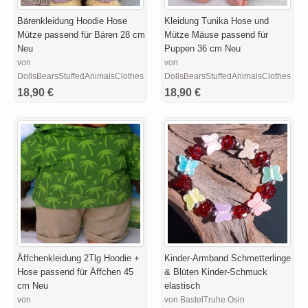
Bärenkleidung Hoodie Hose
Kleidung Tunika Hose und
Mütze passend für Bären 28 cm
Mütze Mäuse passend für
Neu
Puppen 36 cm Neu
von
von
DollsBearsStuffedAnimalsClothesDesigns
DollsBearsStuffedAnimalsClothesDes
18,90 €
18,90 €
Äffchenkleidung 2Tlg Hoodie +
Kinder-Armband Schmetterlinge
Hose passend für Äffchen 45
& Blüten Kinder-Schmuck
cm Neu
elastisch
von
von BastelTruhe Osin