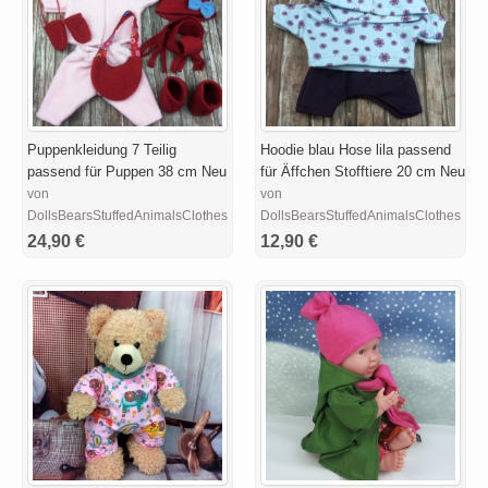
Puppenkleidung 7 Teilig
Hoodie blau Hose lila passend
passend für Puppen 38 cm Neu
für Äffchen Stofftiere 20 cm Neu
von
von
DollsBearsStuffedAnimalsClothesDesigns
DollsBearsStuffedAnimalsClothesDes
24,90 €
12,90 €