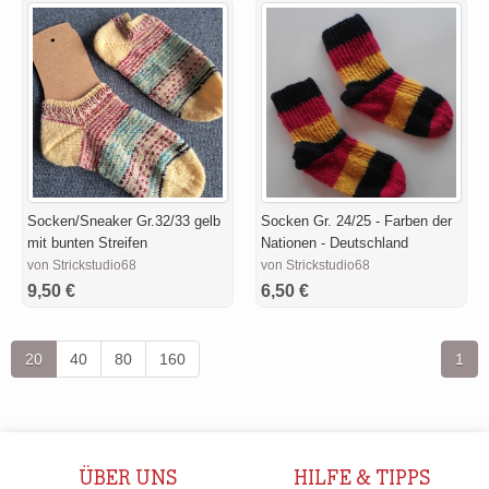
Socken/Sneaker Gr.32/33 gelb
Socken Gr. 24/25 - Farben der
mit bunten Streifen
Nationen - Deutschland
von Strickstudio68
von Strickstudio68
9,50 €
6,50 €
20
40
80
160
1
ÜBER UNS
HILFE & TIPPS