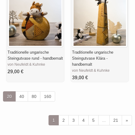
Traditionelle ungarische
Traditionelle ungarische
Steingutvase rund - handbemalt
Steingutvase Klára -
handbemalt
von Neufeldt & Kuhnke
von Neufeldt & Kuhnke
29,00 €
39,00 €
20
40
80
160
1
2
3
4
5
...
21
»