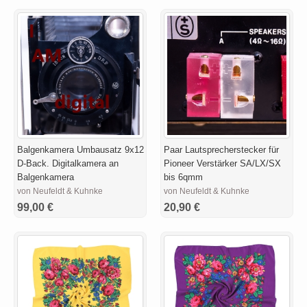
Balgenkamera Umbausatz 9x12
Paar Lautsprecherstecker für
D-Back. Digitalkamera an
Pioneer Verstärker SA/LX/SX
Balgenkamera
bis 6qmm
von Neufeldt & Kuhnke
von Neufeldt & Kuhnke
99,00 €
20,90 €