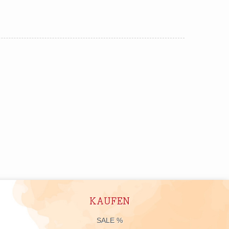
KAUFEN
n
SALE %