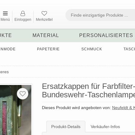
Menü
Einloggen
Merkzettel
UKTE
MATERIAL
PERSONALISIERTES
ENMODE
PAPETERIE
SCHMUCK
TASC
teres
Ersatzkappen für Farbfilte
Bundeswehr-Taschenlampen 
Dieses Produkt wird angeboten von:
Neufeldt &
Produkt-Details
Verkäufer-Infos