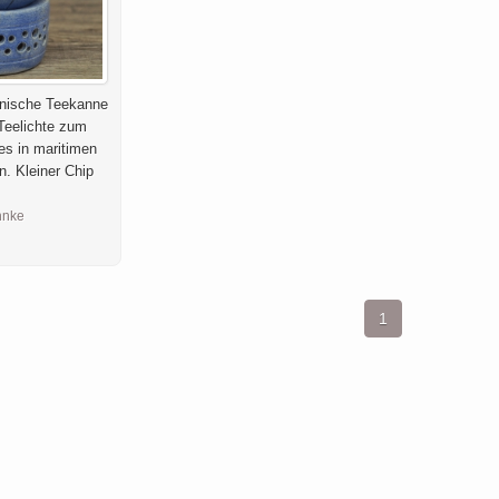
änische Teekanne
Teelichte zum
es in maritimen
n. Kleiner Chip
hnke
1