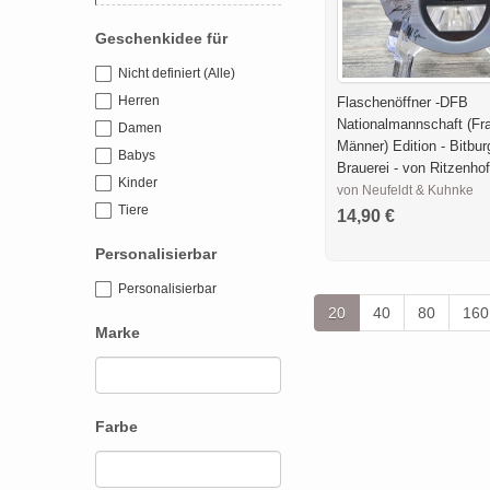
Geschenkidee für
Nicht definiert (Alle)
Herren
Flaschenöffner -DFB
Nationalmannschaft (Fr
Damen
Männer) Edition - Bitbur
Babys
Brauerei - von Ritzenhof
Kinder
von Neufeldt & Kuhnke
Tiere
14,90 €
Personalisierbar
Personalisierbar
20
40
80
160
Marke
Farbe