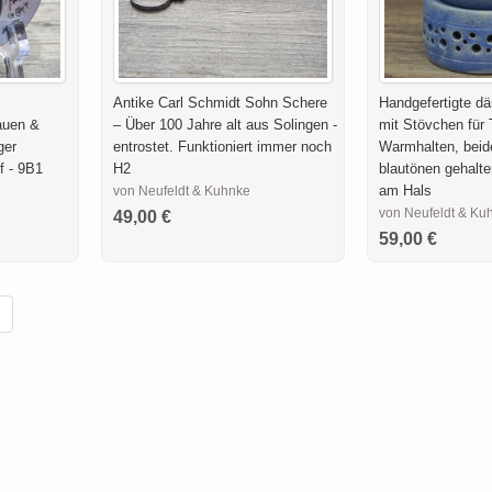
Antike Carl Schmidt Sohn Schere
Handgefertigte d
auen &
– Über 100 Jahre alt aus Solingen -
mit Stövchen für 
ger
entrostet. Funktioniert immer noch
Warmhalten, beid
f - 9B1
H2
blautönen gehalte
am Hals
von Neufeldt & Kuhnke
von Neufeldt & Ku
49,00 €
59,00 €