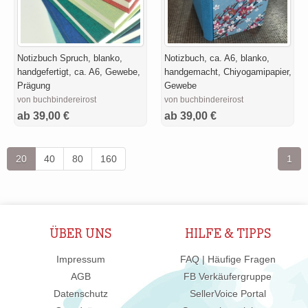
Notizbuch Spruch, blanko,
Notizbuch, ca. A6, blanko,
handgefertigt, ca. A6, Gewebe,
handgemacht, Chiyogamipapier,
Prägung
Gewebe
von buchbindereirost
von buchbindereirost
ab 39,00 €
ab 39,00 €
20
40
80
160
1
ÜBER UNS
HILFE & TIPPS
Impressum
FAQ | Häufige Fragen
AGB
FB Verkäufergruppe
Datenschutz
SellerVoice Portal