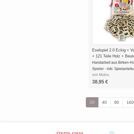
Eselspiel 2.0 Eckig + V
+ 121 Teile Holz + Beute
Handarbeit aus Birken-Ho
Spieler - inkl. Spielanleit
von Mutou
38,95 €
20
40
80
160