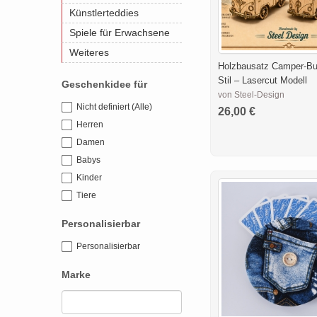
Künstlerteddies
Spiele für Erwachsene
Weiteres
Holzbausatz Camper-Bu
Stil – Lasercut Modell
Geschenkidee für
von Steel-Design
Nicht definiert (Alle)
26,00 €
Herren
Damen
Babys
Kinder
Tiere
Personalisierbar
Personalisierbar
Marke