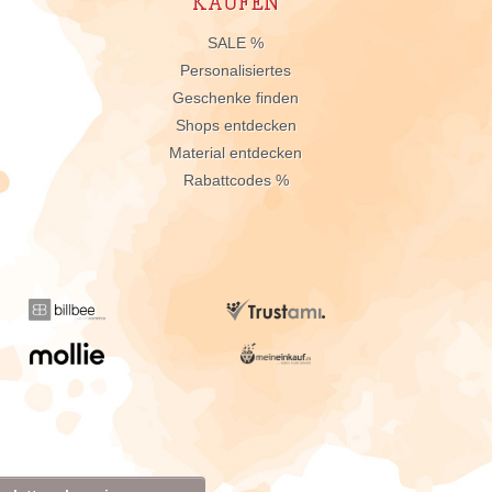
KAUFEN
n
SALE %
Personalisiertes
Geschenke finden
Shops entdecken
Material entdecken
Rabattcodes %