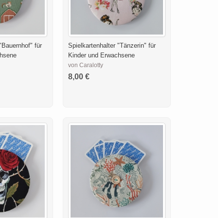
 "Bauernhof" für
Spielkartenhalter "Tänzerin" für
chsene
Kinder und Erwachsene
von Caralotty
8,00 €