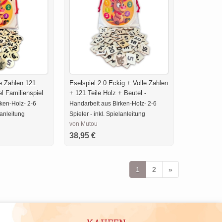
le Zahlen 121
Eselspiel 2.0 Eckig + Volle Zahlen
el Familienspiel
+ 121 Teile Holz + Beutel -
ken-Holz- 2-6
Handarbeit aus Birken-Holz- 2-6
lanleitung
Spieler - inkl. Spielanleitung
von Mutou
38,95 €
1
2
»