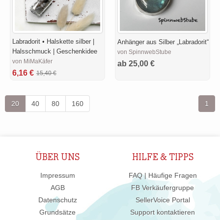
Labradorit • Halskette silber |
Anhänger aus Silber „Labradorit“
Halsschmuck | Geschenkidee
von SpinnwebStube
von MiMaKäfer
ab 25,00 €
6,16 €
15,40 €
20
40
80
160
1
ÜBER UNS
HILFE & TIPPS
Impressum
FAQ | Häufige Fragen
AGB
FB Verkäufergruppe
Datenschutz
SellerVoice Portal
Grundsätze
Support kontaktieren