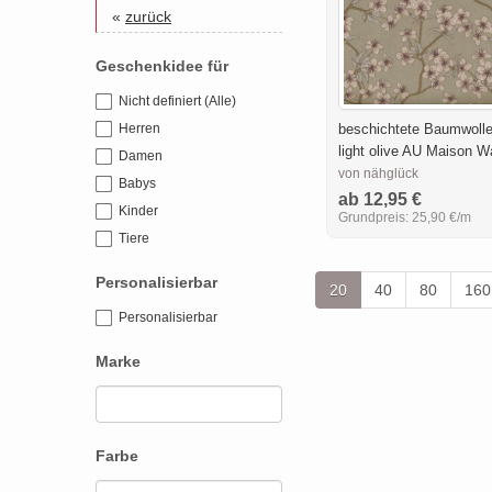
«
zurück
Geschenkidee für
Nicht definiert (Alle)
beschichtete Baumwolle
Herren
light olive AU Maison 
Damen
von nähglück
Babys
ab 12,95 €
Kinder
Grundpreis:
25,90 €/m
Tiere
Personalisierbar
20
40
80
160
Personalisierbar
Marke
Farbe