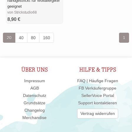
handgestrickt für Wollallergiker
geeignet
von Strickstudio68
8,90 €
20
40
80
160
1
ÜBER UNS
HILFE & TIPPS
Impressum
FAQ | Häufige Fragen
AGB
FB Verkäufergruppe
Datenschutz
SellerVoice Portal
Grundsätze
Support kontaktieren
Changelog
Vertrag widerrufen
Merchandise