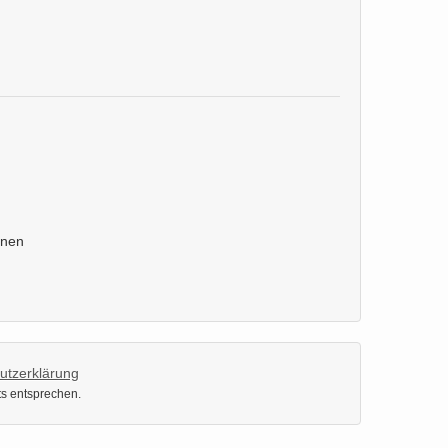
inen
utzerklärung
ts entsprechen.