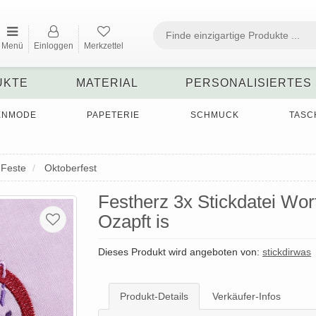
Menü
Einloggen
Merkzettel
UKTE
MATERIAL
PERSONALISIERTES
ENMODE
PAPETERIE
SCHMUCK
TASC
 Feste
Oktoberfest
Festherz 3x Stickdatei Wor
Ozapft is
Dieses Produkt wird angeboten von:
stickdirwas
Produkt-Details
Verkäufer-Infos