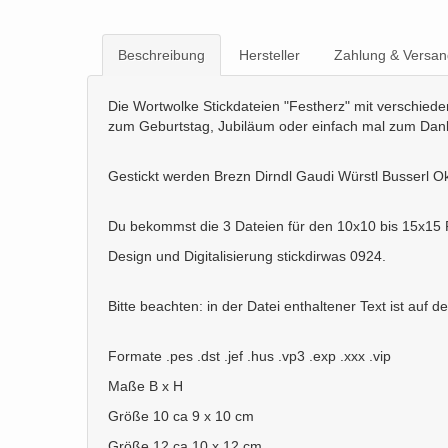
Beschreibung
Hersteller
Zahlung & Versan
Die Wortwolke Stickdateien "Festherz" mit verschiede
zum Geburtstag, Jubiläum oder einfach mal zum Dan
Gestickt werden Brezn Dirndl Gaudi Würstl Busserl O
Du bekommst die 3 Dateien für den 10x10 bis 15x15
Design und Digitalisierung stickdirwas 0924.
Bitte beachten: in der Datei enthaltener Text ist auf 
Formate .pes .dst .jef .hus .vp3 .exp .xxx .vip
Maße B x H
Größe 10 ca 9 x 10 cm
Größe 12 ca 10 x 12 cm