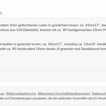
d
nstem 3mm geflochtenen Leder in grünlichem braun, ca. 43cm/17", dav
schluss aus V2A Edelstahl), besetzt mit ca. 90 handgemachten 10mm P
.
ed leather in greenish brown, ca. 43cm/17", including ca. 13cm/5“ handle
d with ca. 90 handcrafted 10mm beads of greenish real Sandalwood from
sum
,
Widerrufsbelehrung
,
Allgemeine Geschäftsbedingungen
,
Datensch
dukte und Dienstleistungen anzubieten, die den geltenden Vorschriften des EU-Rech