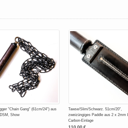
ogger "Chain Gang" (61cm/24") aus
Tawse/Slim/Schwarz. 51cm/20",
 BDSM, Show
zweizüngiges Paddle aus 2 x 2mm 
Carbon-Einlage
110,00 €