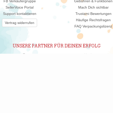
FB Verkäufergruppe
Gebühren & Funktionen
SellerVoice Portal
Mach Dich sichtbar
Support kontaktieren
Trustami Bewertungen
Häufige Rechtsfragen
Vertrag widerrufen
FAQ Verpackungslizenz
UNSERE PARTNER FÜR DEINEN ERFOLG
ABONNIERE UNSEREN NEWSLETTER
New
 wir Dich regelmäßig per E-Mail über interessante Produkte, Shops un