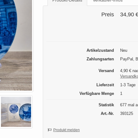
Produkt-Details
Verkäufer-Infos
Preis
34,90 
Artikelzustand
Neu
Zahlungsarten
PayPal, B
Versand
4,90 € na
Versandk
Lieferzeit
1-3 Tage
Verfügbare Menge
1
Statistik
677 mal a
Art.-Nr.
393125
Produkt melden