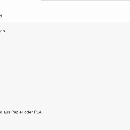
d
ign
d aus Papier oder PLA.