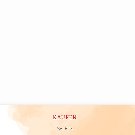
KAUFEN
n
SALE %