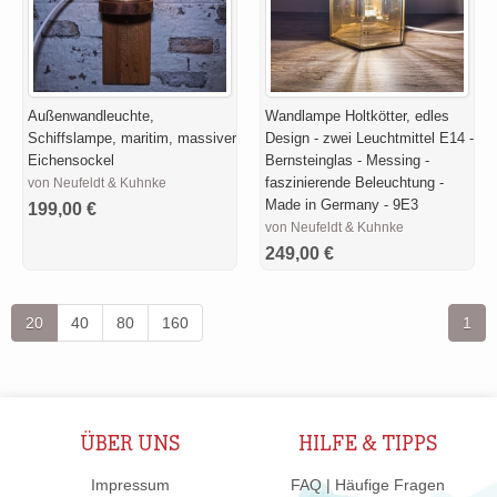
Außenwandleuchte,
Wandlampe Holtkötter, edles
Schiffslampe, maritim, massiver
Design - zwei Leuchtmittel E14 -
Eichensockel
Bernsteinglas - Messing -
faszinierende Beleuchtung -
von Neufeldt & Kuhnke
Made in Germany - 9E3
199,00 €
von Neufeldt & Kuhnke
249,00 €
20
40
80
160
1
ÜBER UNS
HILFE & TIPPS
Impressum
FAQ | Häufige Fragen