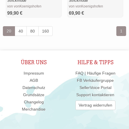
Strickmode
Strickmode
von vonKoenigshofen
von vonKoenigshofen
99,90 €
69,90 €
20
40
80
160
1
ÜBER UNS
HILFE & TIPPS
Impressum
FAQ | Häufige Fragen
AGB
FB Verkäufergruppe
Datenschutz
SellerVoice Portal
Grundsätze
Support kontaktieren
Changelog
Vertrag widerrufen
Merchandise