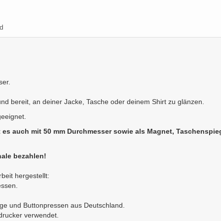
d
ser.
 und bereit, an deiner Jacke, Tasche oder deinem Shirt zu glänzen.
geeignet.
t es auch mit 50 mm Durchmesser sowie als Magnet, Taschenspieg
ale bezahlen!
eit hergestellt:
essen.
nge und Buttonpressen aus Deutschland.
ldrucker verwendet.