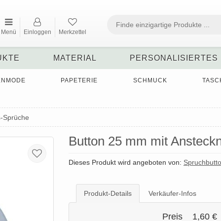
Menü
Einloggen
Merkzettel
UKTE
MATERIAL
PERSONALISIERTES
ENMODE
PAPETERIE
SCHMUCK
TASC
s-Sprüche
Button 25 mm mit Ansteckn
Dieses Produkt wird angeboten von:
Spruchbutt
Produkt-Details
Verkäufer-Infos
Preis
1,60 €