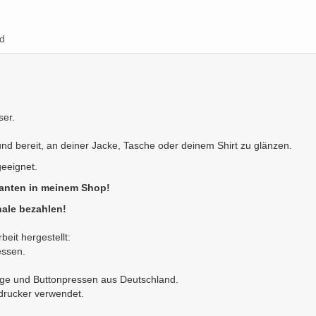
d
ser.
 und bereit, an deiner Jacke, Tasche oder deinem Shirt zu glänzen.
geeignet.
ianten in meinem Shop!
ale bezahlen!
eit hergestellt:
essen.
nge und Buttonpressen aus Deutschland.
ldrucker verwendet.