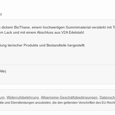
d
dickem BioThane, einem hochwertigen Gummimaterial verstärkt mit Text
tem Lack und mit einem Abschluss aus V2A Edelstahl.
ung tierischer Produkte und Bestandteile hergestellt.
Alle)
sum
,
Widerrufsbelehrung
,
Allgemeine Geschäftsbedingungen
,
Datensch
dukte und Dienstleistungen anzubieten, die den geltenden Vorschriften des EU-Rech