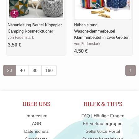
Nähanleitung Beutel Klopapier
Nähanleitung
Camping Kosmetiktücher
Wäscheklammerbeutel
Klammerbeutel in zwei Größen
von Fadenstark
von Fadenstark
3,50 €
4,50 €
20
40
80
160
1
ÜBER UNS
HILFE & TIPPS
Impressum
FAQ | Häufige Fragen
AGB
FB Verkäufergruppe
Datenschutz
SellerVoice Portal
Grundsätze
Support kontaktieren