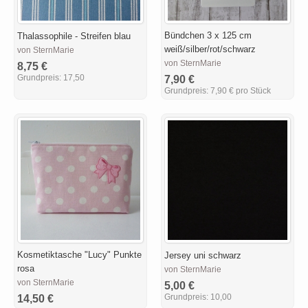
Bündchen 3 x 125 cm
Thalassophile - Streifen blau
weiß/silber/rot/schwarz
von SternMarie
von SternMarie
8,75 €
Grundpreis:
17,50
7,90 €
Grundpreis:
7,90 € pro Stück
Kosmetiktasche "Lucy" Punkte
Jersey uni schwarz
rosa
von SternMarie
von SternMarie
5,00 €
Grundpreis:
10,00
14,50 €