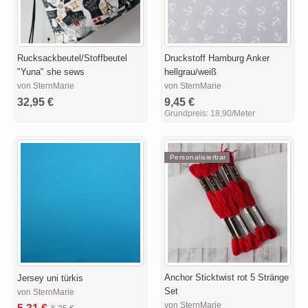
Rucksackbeutel/Stoffbeutel
Druckstoff Hamburg Anker
"Yuna" she sews
hellgrau/weiß
von SternMarie
von SternMarie
32,95 €
9,45 €
Grundpreis:
18,90/Meter
Personalisierbar
Anchor Sticktwist rot 5 Stränge
Jersey uni türkis
Set
von SternMarie
von SternMarie