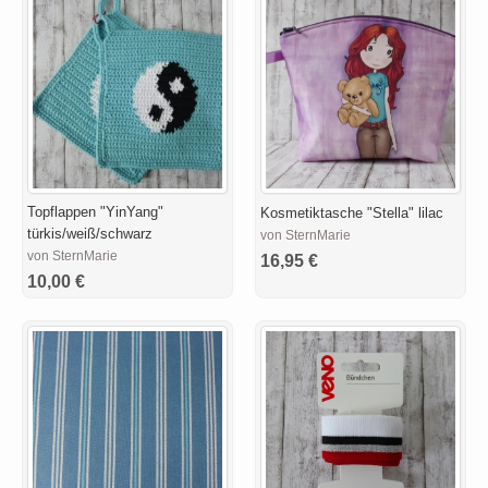
Topflappen "YinYang"
Kosmetiktasche "Stella" lilac
türkis/weiß/schwarz
von SternMarie
von SternMarie
16,95 €
10,00 €