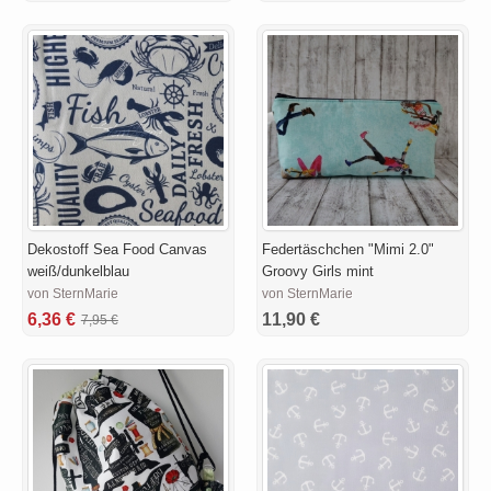
Dekostoff Sea Food Canvas
Federtäschchen "Mimi 2.0"
weiß/dunkelblau
Groovy Girls mint
von SternMarie
von SternMarie
6,36 €
11,90 €
7,95 €