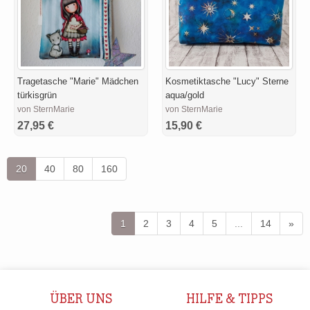
Tragetasche "Marie" Mädchen
Kosmetiktasche "Lucy" Sterne
türkisgrün
aqua/gold
von SternMarie
von SternMarie
27,95 €
15,90 €
20
40
80
160
1
2
3
4
5
...
14
»
ÜBER UNS
HILFE & TIPPS