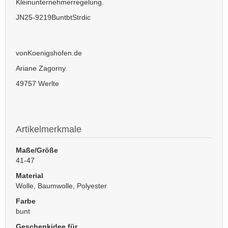
Kleinunternehmerregelung.
JN25-9219BuntbtStrdic
vonKoenigshofen.de
Ariane Zagorny
49757 Werlte
Artikelmerkmale
Maße/Größe
41-47
Material
Wolle, Baumwolle, Polyester
Farbe
bunt
Geschenkidee für