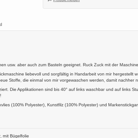
Produkt melden
d
en usw. aber auch zum Basteln geeignet. Ruck Zuck mit der Maschin
/Stickmaschine liebevoll und sorgfältig in Handarbeit von mir hergestel
ue Stoffe, die einmal von mir vorgewaschen werden, damit nachher nic
ziert. Die Applikationen sind bis 40° auf links waschbar und auf links 
!
kvlies (100% Polyester), Kunstfilz (100% Polyester) und Markenstickga
, mit Bügelfolie