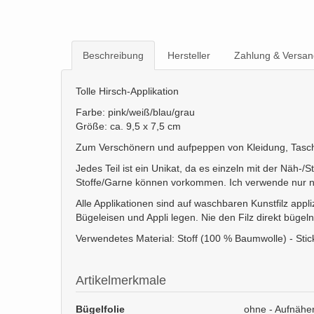
Beschreibung
Hersteller
Zahlung & Versan
Tolle Hirsch-Applikation
Farbe: pink/weiß/blau/grau
Größe: ca. 9,5 x 7,5 cm
Zum Verschönern und aufpeppen von Kleidung, Tasch
Jedes Teil ist ein Unikat, da es einzeln mit der Näh-
Stoffe/Garne können vorkommen. Ich verwende nur ne
Alle Applikationen sind auf waschbaren Kunstfilz appli
Bügeleisen und Appli legen. Nie den Filz direkt bügeln
Verwendetes Material: Stoff (100 % Baumwolle) - Stic
Artikelmerkmale
Bügelfolie
ohne - Aufnäher