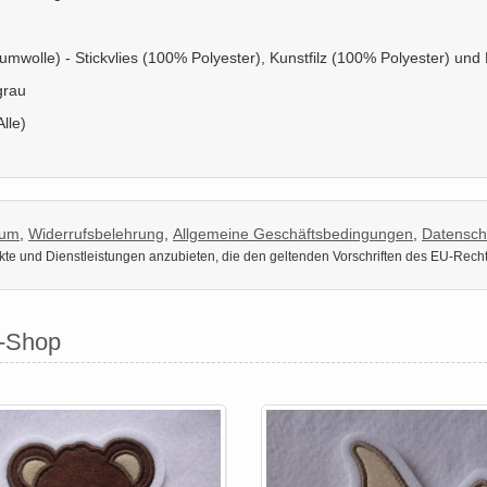
umwolle) - Stickvlies (100% Polyester), Kunstfilz (100% Polyester) un
grau
Alle)
sum
,
Widerrufsbelehrung
,
Allgemeine Geschäftsbedingungen
,
Datensch
dukte und Dienstleistungen anzubieten, die den geltenden Vorschriften des EU-Rech
i-Shop