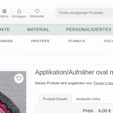
Menü
Einloggen
Merkzettel
UKTE
MATERIAL
PERSONALISIERTES
ENMODE
PAPETERIE
SCHMUCK
TASC
Applikation/Aufnäher oval m
Dieses Produkt wird angeboten von:
Flower's Ap
Produkt-Details
Verkäufer-Infos
Preis
6,00 €