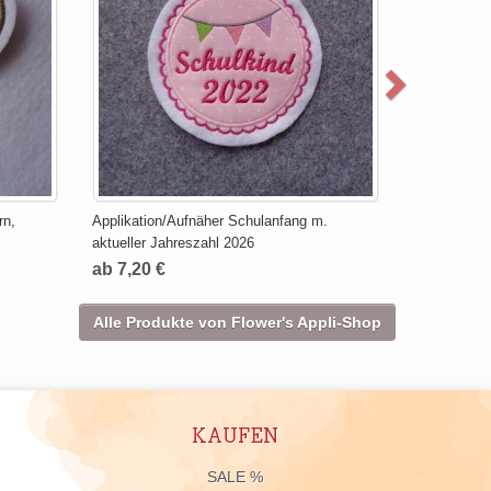
rn,
Applikation/Aufnäher Schulanfang m.
aktueller Jahreszahl 2026
ab 7,20 €
Alle Produkte von Flower's Appli-Shop
KAUFEN
n
SALE %