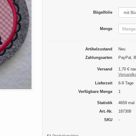
Bügelfolie
Menge
Artikelzustand
Neu
Zahlungsarten
PayPal, 
Versand
1,70 € na
Versandk
Lieferzeit
6-9 Tage
Verfügbare Menge
1
Statistik
4659 mal 
Art.-Nr.
187308
SKU
-