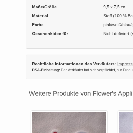
Maße/Größe
9,5 x 7,5 cn
Material
Stoff (100 % Ba
Farbe
pink/weiß/blau/
Geschenkidee für
Nicht definiert (
Rechtliche Informationen des Verkäufers:
Impres
DSA-Einhaltung:
Der Verkäufer hat sich verpflichtet, nur Pro
Weitere Produkte von Flower's Appl