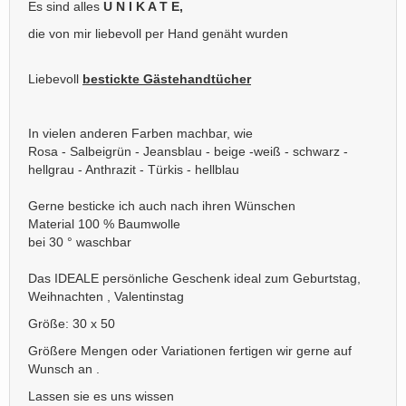
Es sind alles
U N I K A T E,
die von mir liebevoll per Hand genäht wurden
Liebevoll
bestickte Gästehandtücher
In vielen anderen Farben machbar, wie
Rosa - Salbeigrün - Jeansblau - beige -weiß - schwarz -
hellgrau - Anthrazit - Türkis - hellblau
Gerne besticke ich auch nach ihren Wünschen
Material 100 % Baumwolle
bei 30 ° waschbar
Das IDEALE persönliche Geschenk ideal zum Geburtstag,
Weihnachten , Valentinstag
Größe: 30 x 50
Größere Mengen oder Variationen fertigen wir gerne auf
Wunsch an .
Lassen sie es uns wissen