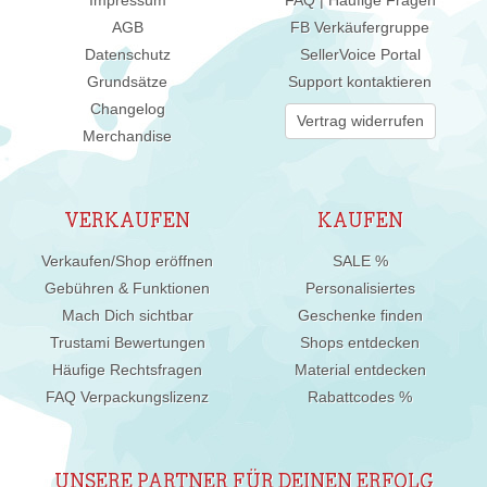
AGB
FB Verkäufergruppe
Datenschutz
SellerVoice Portal
Grundsätze
Support kontaktieren
Changelog
Vertrag widerrufen
Merchandise
VERKAUFEN
KAUFEN
Verkaufen/Shop eröffnen
SALE %
Gebühren & Funktionen
Personalisiertes
Mach Dich sichtbar
Geschenke finden
Trustami Bewertungen
Shops entdecken
Häufige Rechtsfragen
Material entdecken
FAQ Verpackungslizenz
Rabattcodes %
UNSERE PARTNER FÜR DEINEN ERFOLG