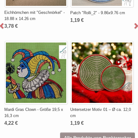
Eichhörnchen mit "Geschnörkel" -
Patch "Rolli_2" - 9.86x9.76 cm
18.88 x 14.26 cm
1,19 €
3,78 €
Mardi Gras Clown - Größe 19,5 x
Untersetzer Motiv 01 – Ø ca. 12,0
16,3 cm
cm
4,22 €
1,19 €
Alle Produkte von Punkterocker