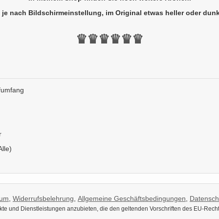
 je nach Bildschirmeinstellung, im Original etwas heller oder dunk
♛♛♛♛♛♛
fumfang
r
Alle)
sum
,
Widerrufsbelehrung
,
Allgemeine Geschäftsbedingungen
,
Datensch
dukte und Dienstleistungen anzubieten, die den geltenden Vorschriften des EU-Rech