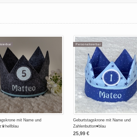
isierbar
Personalisierbar
agskrone mit Name und
Geburtstagskrone mit Name und
z♛hellblau
Zahlenbutton♥blau
25,99 €