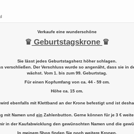
d
Verkaufe eine wunderschöne
♛
Geburtstagskrone
♛
Sie lässt jedes Geburtstagsherz höher schlagen.
ss verschließen.
Der Verschluss wurde so angenäht, dass sie in der
wächst.
Vom 1. bis zum 99. Geburtstag.
Für einen Kopfumfang von ca. 44 - 59 cm.
Höhe ca. 15 cm.
wird ebenfalls mit Klettband an der Krone befestigt und ist desh
kung mit Namen und
ein
Zahlenbutton. Gerne können für je 3 € weite
e mir in der Kaufabwicklung den gewünschten Namen und die gewü
In meinem Shop finden Sie noch weitere Kronen.