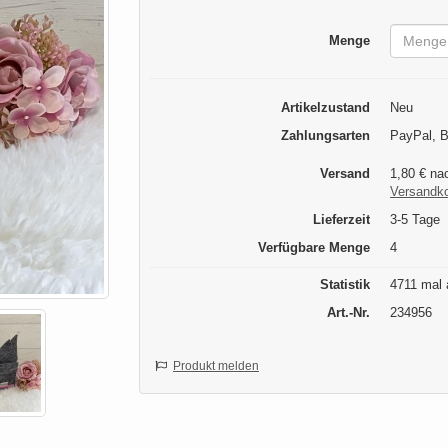
Menge
Artikelzustand
Neu
Zahlungsarten
PayPal, B
Versand
1,80 € na
Versandk
Lieferzeit
3-5 Tage
Verfügbare Menge
4
Statistik
4711 mal 
Art.-Nr.
234956
Produkt melden