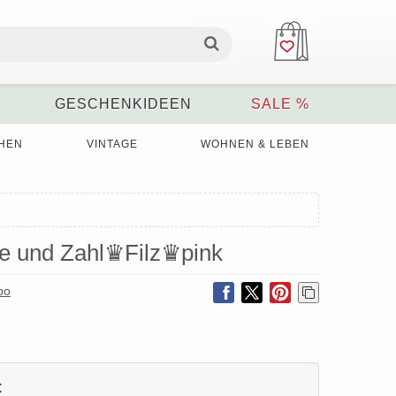
GESCHENKIDEEN
SALE %
HEN
VINTAGE
WOHNEN & LEBEN
e und Zahl♛Filz♛pink
po
€