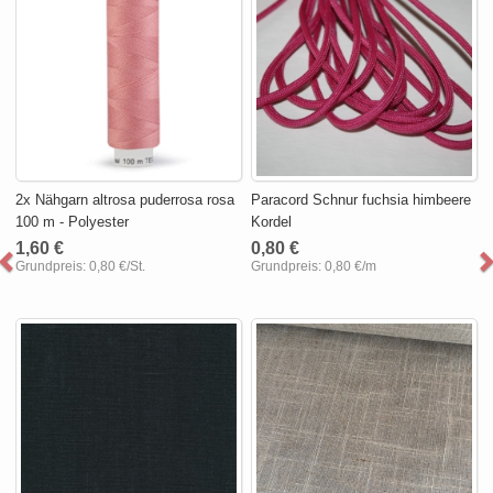
2x Nähgarn altrosa puderrosa rosa
Paracord Schnur fuchsia himbeere
100 m - Polyester
Kordel
1,60 €
0,80 €
Grundpreis:
0,80 €/St.
Grundpreis:
0,80 €/m