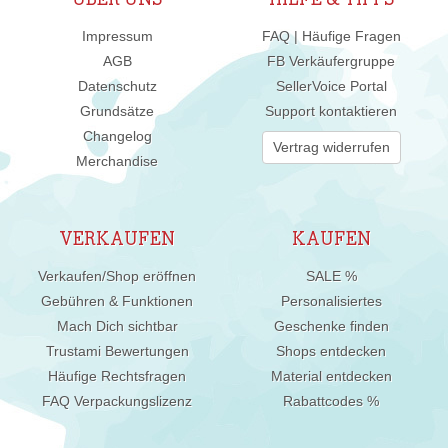
ÜBER UNS
HILFE & TIPPS
Impressum
FAQ | Häufige Fragen
AGB
FB Verkäufergruppe
Datenschutz
SellerVoice Portal
Grundsätze
Support kontaktieren
Changelog
Vertrag widerrufen
Merchandise
VERKAUFEN
KAUFEN
Verkaufen/Shop eröffnen
SALE %
Gebühren & Funktionen
Personalisiertes
Mach Dich sichtbar
Geschenke finden
Trustami Bewertungen
Shops entdecken
Häufige Rechtsfragen
Material entdecken
FAQ Verpackungslizenz
Rabattcodes %