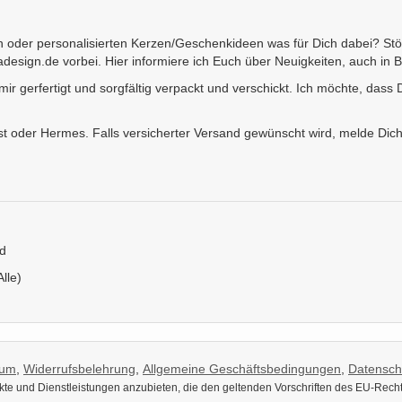
ten oder personalisierten Kerzen/Geschenkideen was für Dich dabei? St
sign.de vorbei. Hier informiere ich Euch über Neuigkeiten, auch in 
 mir gerfertigt und sorgfältig verpackt und verschickt. Ich möchte, das
 oder Hermes. Falls versicherter Versand gewünscht wird, melde Dich b
ld
Alle)
sum
,
Widerrufsbelehrung
,
Allgemeine Geschäftsbedingungen
,
Datensch
dukte und Dienstleistungen anzubieten, die den geltenden Vorschriften des EU-Rech