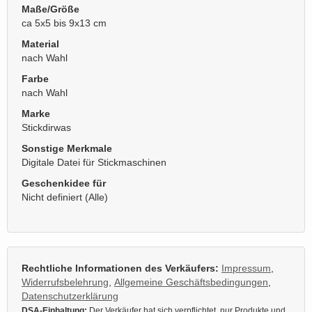
Maße/Größe
ca 5x5 bis 9x13 cm
Material
nach Wahl
Farbe
nach Wahl
Marke
Stickdirwas
Sonstige Merkmale
Digitale Datei für Stickmaschinen
Geschenkidee für
Nicht definiert (Alle)
Rechtliche Informationen des Verkäufers:
Impressum
,
Widerrufsbelehrung
,
Allgemeine Geschäftsbedingungen
,
Datenschutzerklärung
DSA-Einhaltung:
Der Verkäufer hat sich verpflichtet, nur Produkte und