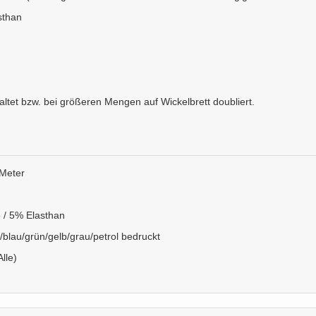
sthan
faltet bzw. bei größeren Mengen auf Wickelbrett doubliert.
Meter
/ 5% Elasthan
ß/blau/grün/gelb/grau/petrol bedruckt
Alle)