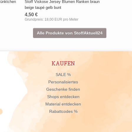
Pünktchen
Stoff Viskose Jersey Blumen Ranken braun
beige taupé gelb bunt
4,50 €
Grundpreis:
18,00 EUR pro Meter
Alle Produkte von StoffAktuell24
KAUFEN
n
SALE %
Personalisiertes
Geschenke finden
Shops entdecken
Material entdecken
Rabattcodes %