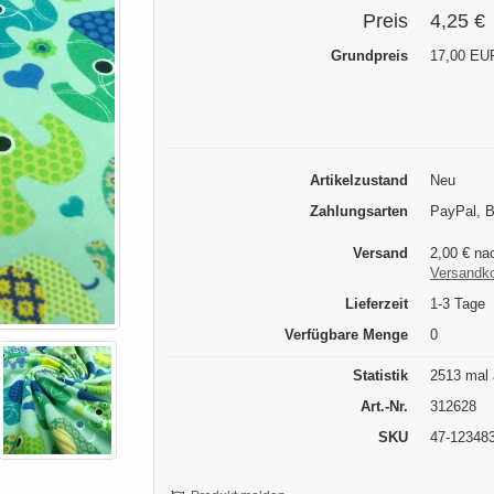
Preis
4,25 €
Grundpreis
17,00 EUR
Artikelzustand
Neu
Zahlungsarten
PayPal, 
Versand
2,00 € na
Versandk
Lieferzeit
1-3 Tage
Verfügbare Menge
0
Statistik
2513 mal 
Art.-Nr.
312628
SKU
47-12348