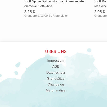
Stoff Spitze Spitzenstoff mit Blumenmuster
Stoff Ba
cremeweiß off-white
rosa oliv
3,25 €
2,95 €
Grundpreis:
13,00 EUR pro Meter
Grundpre
ÜBER UNS
Impressum
AGB
Datenschutz
Grundsätze
Changelog
Merchandise