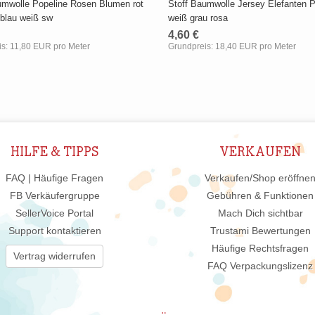
umwolle Popeline Rosen Blumen rot
Stoff Baumwolle Jersey Elefanten 
 blau weiß sw
weiß grau rosa
4,60 €
is:
11,80 EUR pro Meter
Grundpreis:
18,40 EUR pro Meter
HILFE & TIPPS
VERKAUFEN
FAQ | Häufige Fragen
Verkaufen/Shop eröffne
FB Verkäufergruppe
Gebühren & Funktionen
SellerVoice Portal
Mach Dich sichtbar
Support kontaktieren
Trustami Bewertungen
Häufige Rechtsfragen
Vertrag widerrufen
FAQ Verpackungslizenz