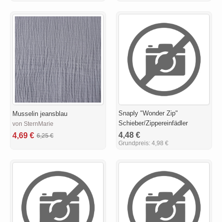
Snaply "Wonder Zip"
Musselin jeansblau
Schieber/Zippereinfädler
von SternMarie
4,48 €
4,69 €
6,25 €
Grundpreis:
4,98 €