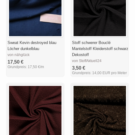
Sweat Kevin destroyed blau
Stoff schwerer Bouclé
Löcher dunkelblau
Mantelstoff Kleiderstoff schwarz
Dekostoff
von nähglück
von StoffAktuell24
17,50 €
Grundpreis:
17,50 €/m
3,50 €
Grundpreis:
14,00 EUR pro Meter