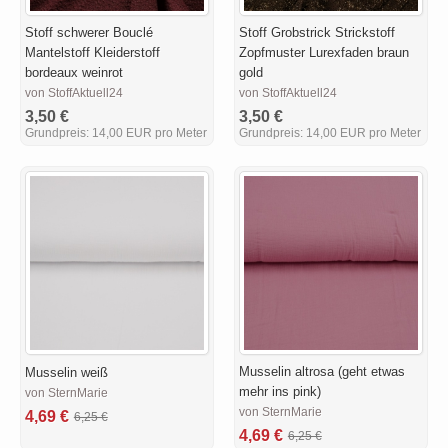
Stoff schwerer Bouclé
Stoff Grobstrick Strickstoff
Mantelstoff Kleiderstoff
Zopfmuster Lurexfaden braun
bordeaux weinrot
gold
von StoffAktuell24
von StoffAktuell24
3,50 €
3,50 €
Grundpreis:
14,00 EUR pro Meter
Grundpreis:
14,00 EUR pro Meter
Musselin altrosa (geht etwas
Musselin weiß
mehr ins pink)
von SternMarie
von SternMarie
4,69 €
6,25 €
4,69 €
6,25 €