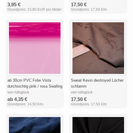
3,95 €
17,50 €
Grundpreis:
15,80 EUR pro Meter
Grundpreis:
17,50 €/m
ab 30cm PVC Folie Vista
Sweat Kevin destroyed Löcher
durchsichtig pink / rosa Swafing
schlamm
von nähglück
von nähglück
ab 4,35 €
17,50 €
Grundpreis:
14,50 €/m
Grundpreis:
17,50 €/m