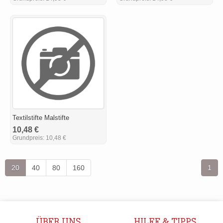
Textilstifte Malstifte
10,48 €
Grundpreis:
10,48 €
20
40
80
160
1
ÜBER UNS
HILFE & TIPPS