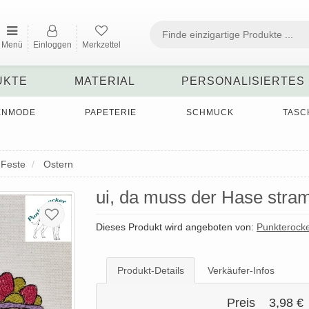
Menü
Einloggen
Merkzettel
UKTE
MATERIAL
PERSONALISIERTES
ENMODE
PAPETERIE
SCHMUCK
TASC
 Feste
Ostern
ui, da muss der Hase stra
Dieses Produkt wird angeboten von:
Punkterock
Produkt-Details
Verkäufer-Infos
Preis
3,98 €