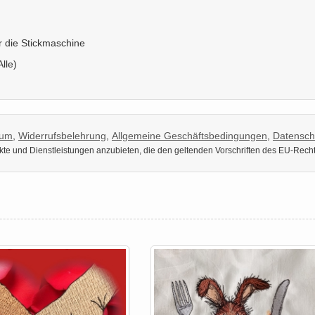
ür die Stickmaschine
Alle)
sum
,
Widerrufsbelehrung
,
Allgemeine Geschäftsbedingungen
,
Datensch
dukte und Dienstleistungen anzubieten, die den geltenden Vorschriften des EU-Rech