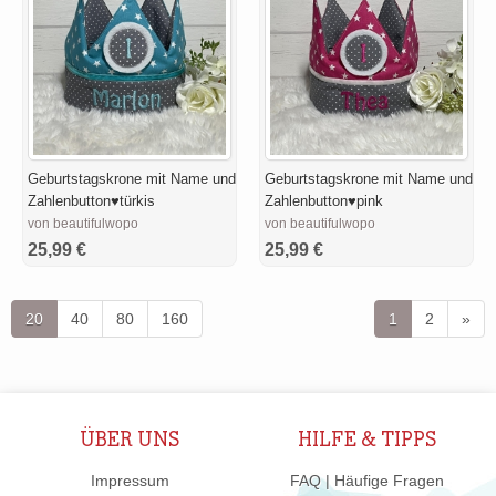
Geburtstagskrone mit Name und
Geburtstagskrone mit Name und
Zahlenbutton♥türkis
Zahlenbutton♥pink
von beautifulwopo
von beautifulwopo
25,99 €
25,99 €
20
40
80
160
1
2
»
ÜBER UNS
HILFE & TIPPS
Impressum
FAQ | Häufige Fragen