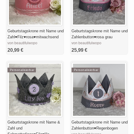
Geburtstagskrone mit Name und
Geburtstagskrone mit Name und
Zahl♥Filz♥rosa♥mitwachsend
Zahlenbutton♥rosa grau
von beautifulwopo
von beautifulwopo
20,99 €
25,99 €
Personalisierbar
Personalisierbar
Geburtstagskrone mit Name &
Geburtstagskrone mit Name und
Zahl und
Zahlenbutton♥Regenbogen