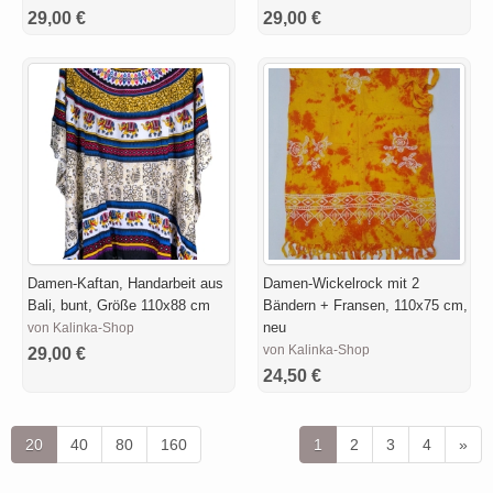
29,00 €
29,00 €
Damen-Kaftan, Handarbeit aus
Damen-Wickelrock mit 2
Bali, bunt, Größe 110x88 cm
Bändern + Fransen, 110x75 cm,
neu
von Kalinka-Shop
von Kalinka-Shop
29,00 €
24,50 €
20
40
80
160
1
2
3
4
»