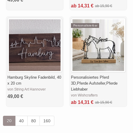
ab 14,31 €
ab 15,90 €
Personalisierbar
Hamburg Skyline Fadenbild, 40
Personalisiertes Pferd
x 20 cm
3D,Pferde Aufsteller,Pferde
Liebhaber
von String Art Hannover
von Wishcrafters
49,00 €
ab 14,31 €
ab 15,90 €
20
40
80
160