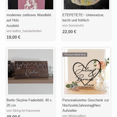
modernes zeitloses Wandbild
ETEPETETE~ Untersetzer,
auf Holz
leicht und fröhlich
von SonnenArt
Acrylbild
von kathis_handarbeiten
22,00 €
19,00 €
Personalisierbar
Berlin Skyline Fadenbild, 40 x
Personalisiertes Geschenk zur
20 cm
Hochzeit&Jahrestag|Herz
Aufsteller
von String Art Hannover
von Wishcrafters
49,00 €