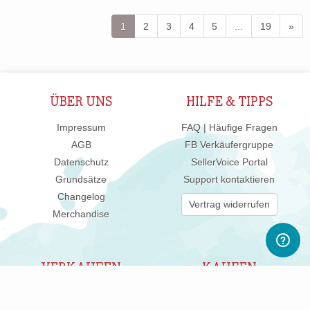
1
2
3
4
5
...
19
»
ÜBER UNS
HILFE & TIPPS
Impressum
FAQ | Häufige Fragen
AGB
FB Verkäufergruppe
Datenschutz
SellerVoice Portal
Grundsätze
Support kontaktieren
Changelog
Vertrag widerrufen
Merchandise
VERKAUFEN
KAUFEN
Verkaufen/Shop eröffnen
SALE %