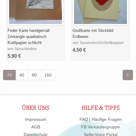
Feder Karte handgemalt
Grußkarte mit Stickbild
Zentangle quadratisch
Erdbeere
Kraftpapier schlicht
von TausendschönStoffpuppen
von Spruchbutton
4,50 €
5,90 €
20
40
80
160
1
ÜBER UNS
HILFE & TIPPS
Impressum
FAQ | Häufige Fragen
AGB
FB Verkäufergruppe
Datenschutz
SellerVoice Portal