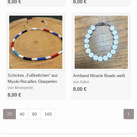
8,00 €
8,00 €
Schickes „Fußkettchen“ aus
Armband Miracle Beads weiß
Miyuki-Rocailles Glasperlen
von Askol
von Beverperle
8,00 €
8,00 €
20
40
80
160
1