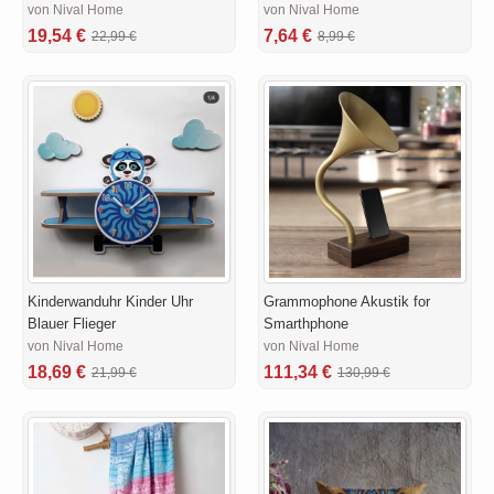
von Nival Home
von Nival Home
19,54 €
7,64 €
22,99 €
8,99 €
Kinderwanduhr Kinder Uhr
Grammophone Akustik for
Blauer Flieger
Smarthphone
von Nival Home
von Nival Home
18,69 €
111,34 €
21,99 €
130,99 €