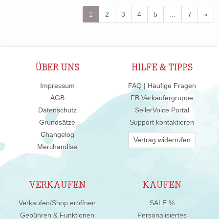
1
2
3
4
5
...
7
»
ÜBER UNS
HILFE & TIPPS
Impressum
FAQ | Häufige Fragen
AGB
FB Verkäufergruppe
Datenschutz
SellerVoice Portal
Grundsätze
Support kontaktieren
Changelog
Vertrag widerrufen
Merchandise
VERKAUFEN
KAUFEN
Verkaufen/Shop eröffnen
SALE %
Gebühren & Funktionen
Personalisiertes