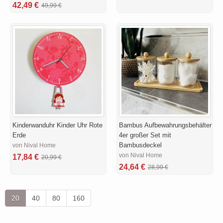
42,49 €
49,99 €
Kinderwanduhr Kinder Uhr Rote
Bambus Aufbewahrungsbehälter
Erde
4er großer Set mit
Bambusdeckel
von Nival Home
von Nival Home
17,84 €
20,99 €
24,64 €
28,99 €
20
40
80
160