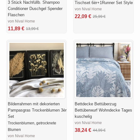
3 Stück Nachfüllb. Shampoo
Tischset 6èr+1Runner Set Style
Conditioner Duschgel Spender
von Nival Home
Flaschen
22,09 €
25,99 €
von Nival Home
11,89 €
13,99 €
Bilderrahmen mit dekorierten
Bettdecke Bettüberzug
Pampasgras Trockenblumen 3èr
Bettüberwurf Wohndecke Tages
Set
kuschelig
von Nival Home
Trockenblumen, getrocknete
Blumen
38,24 €
44,99 €
von Nival Home