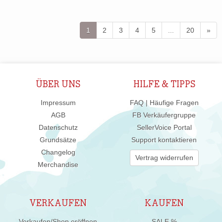
1
2
3
4
5
...
20
»
ÜBER UNS
HILFE & TIPPS
Impressum
FAQ | Häufige Fragen
AGB
FB Verkäufergruppe
Datenschutz
SellerVoice Portal
Grundsätze
Support kontaktieren
Changelog
Vertrag widerrufen
Merchandise
VERKAUFEN
KAUFEN
Verkaufen/Shop eröffnen
SALE %