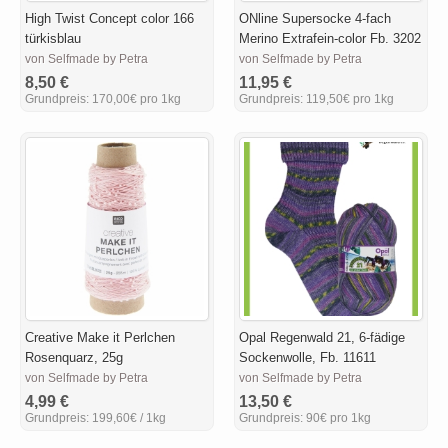
High Twist Concept color 166
ONline Supersocke 4-fach
türkisblau
Merino Extrafein-color Fb. 3202
von Selfmade by Petra
von Selfmade by Petra
8,50 €
11,95 €
Grundpreis:
170,00€ pro 1kg
Grundpreis:
119,50€ pro 1kg
Creative Make it Perlchen
Opal Regenwald 21, 6-fädige
Rosenquarz, 25g
Sockenwolle, Fb. 11611
von Selfmade by Petra
von Selfmade by Petra
4,99 €
13,50 €
Grundpreis:
199,60€ / 1kg
Grundpreis:
90€ pro 1kg