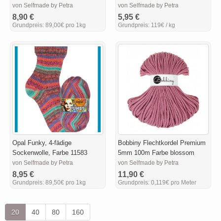
von Selfmade by Petra
von Selfmade by Petra
8,90 €
5,95 €
Grundpreis:
89,00€ pro 1kg
Grundpreis:
119€ / kg
Opal Funky, 4-fädige
Bobbiny Flechtkordel Premium
Sockenwolle, Farbe 11583
5mm 100m Farbe blossom
von Selfmade by Petra
von Selfmade by Petra
8,95 €
11,90 €
Grundpreis:
89,50€ pro 1kg
Grundpreis:
0,119€ pro Meter
20
40
80
160