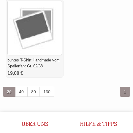
buntes T-Shirt Handmade vom
Spellerfant Gr. 62/68
19,00 €
20
40
80
160
1
ÜBER UNS
HILFE & TIPPS