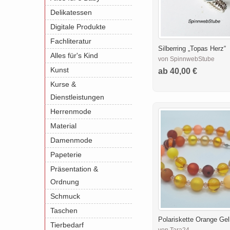
Delikatessen
Digitale Produkte
Fachliteratur
Silberring „Topas Herz“
Alles für's Kind
von SpinnwebStube
Kunst
ab 40,00 €
Kurse &
Dienstleistungen
Herrenmode
Material
Damenmode
Papeterie
Präsentation &
Ordnung
Schmuck
Taschen
Polariskette Orange Gel
Tierbedarf