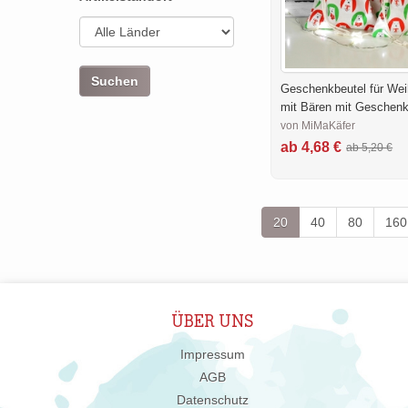
Geschenkbeutel für We
mit Bären mit Geschen
von MiMaKäfer
ab 4,68 €
ab 5,20 €
20
40
80
160
ÜBER UNS
Impressum
AGB
Datenschutz