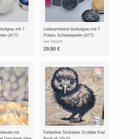
kelgrau mit 7
Lederarmband dunkelgrau mit 7
rlen (A77)
Polaris Schiebeperlen (A77)
von Tara24
29,90 €
erbeutel mit
Ferberline Stickdatei Scribble Kiwi
sel,Geschenk Idee
Bindi ab 10x10