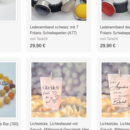
Lederarmband schwarz mit 7
Lederarmband dun
Polaris Schiebeperlen (A77)
Polaris Schiebepe
von Tara24
von Tara24
29,90 €
29,90 €
Lichtertüte, Lichterbeutel mit
Lichtertüte, Licht
b Rot (760)
Spruch, Mitbringsel,Geschenk Idee
Spruch, Mitbring