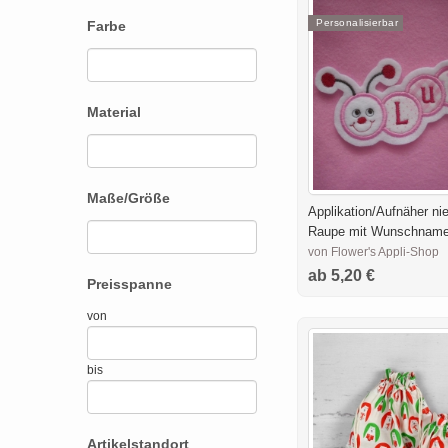
Personalisierbar
Farbe
Material
Maße/Größe
Applikation/Aufnäher ni
Raupe mit Wunschname
von Flower's Appli-Shop
ab 5,20 €
Preisspanne
von
bis
Artikelstandort