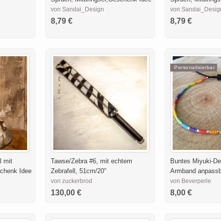
von Sandai_Design
von Sandai_Desig
8,79 €
8,79 €
Personalisierbar
l mit
Tawse/Zebra #6, mit echtem
Buntes Miyuki-Del
schenk Idee
Zebrafell, 51cm/20"
Armband anpassb
von zuckerbrod
von Beverperle
130,00 €
8,00 €