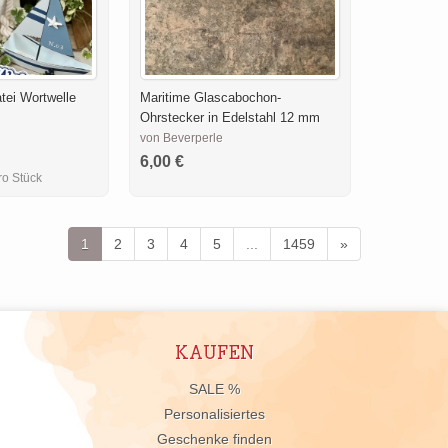
atei Wortwelle
Maritime Glascabochon-
Ohrstecker in Edelstahl 12 mm
von Beverperle
6,00 €
ro Stück
1
2
3
4
5
...
1459
»
KAUFEN
n
SALE %
Personalisiertes
Geschenke finden