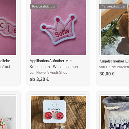
Personalisierbar
Personalisierbar
edliche
Applikation/Aufnäher Mini-
Kugelschreiber Ei
n/text
Krönchen mit Wunschnamen
von HoizwurmWer
von Flower's Appli-Shop
30,00 €
ab 3,20 €