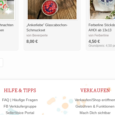
ihnachten
„Ankerliebe“ Glascabochon-
Ferberline Stickd
ken
Schmuckset
AHOI ab 13x13
von Beverperle
von Ferberline
8,00 €
4,50 €
Grundpreis:
4,50 p
HILFE & TIPPS
VERKAUFEN
FAQ | Häufige Fragen
Verkaufen/Shop eröffne
FB Verkäufergruppe
Gebühren & Funktionen
SellerVoice Portal
Mach Dich sichtbar