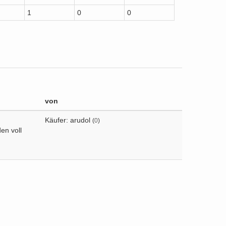
1
0
0
von
Käufer: arudol
(
0
)
en voll