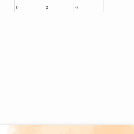
0
0
0