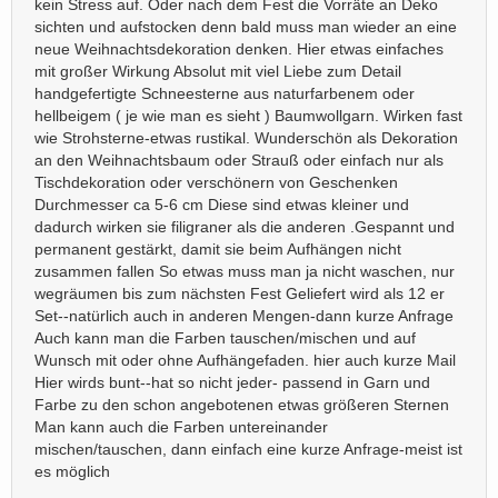
kein Stress auf. Oder nach dem Fest die Vorräte an Deko
sichten und aufstocken denn bald muss man wieder an eine
neue Weihnachtsdekoration denken. Hier etwas einfaches
mit großer Wirkung Absolut mit viel Liebe zum Detail
handgefertigte Schneesterne aus naturfarbenem oder
hellbeigem ( je wie man es sieht ) Baumwollgarn. Wirken fast
wie Strohsterne-etwas rustikal. Wunderschön als Dekoration
an den Weihnachtsbaum oder Strauß oder einfach nur als
Tischdekoration oder verschönern von Geschenken
Durchmesser ca 5-6 cm Diese sind etwas kleiner und
dadurch wirken sie filigraner als die anderen .Gespannt und
permanent gestärkt, damit sie beim Aufhängen nicht
zusammen fallen So etwas muss man ja nicht waschen, nur
wegräumen bis zum nächsten Fest Geliefert wird als 12 er
Set--natürlich auch in anderen Mengen-dann kurze Anfrage
Auch kann man die Farben tauschen/mischen und auf
Wunsch mit oder ohne Aufhängefaden. hier auch kurze Mail
Hier wirds bunt--hat so nicht jeder- passend in Garn und
Farbe zu den schon angebotenen etwas größeren Sternen
Man kann auch die Farben untereinander
mischen/tauschen, dann einfach eine kurze Anfrage-meist ist
es möglich