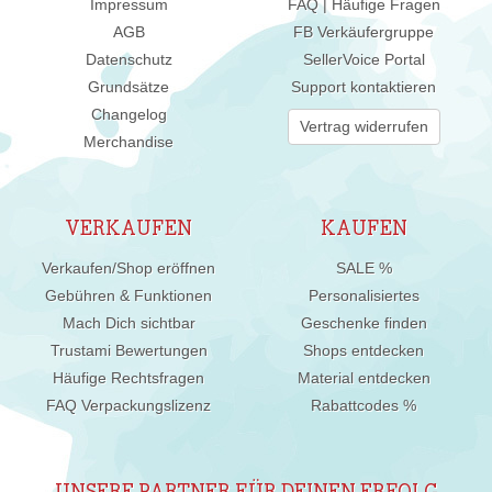
Impressum
FAQ | Häufige Fragen
AGB
FB Verkäufergruppe
Datenschutz
SellerVoice Portal
Grundsätze
Support kontaktieren
Changelog
Vertrag widerrufen
Merchandise
VERKAUFEN
KAUFEN
Verkaufen/Shop eröffnen
SALE %
Gebühren & Funktionen
Personalisiertes
Mach Dich sichtbar
Geschenke finden
Trustami Bewertungen
Shops entdecken
Häufige Rechtsfragen
Material entdecken
FAQ Verpackungslizenz
Rabattcodes %