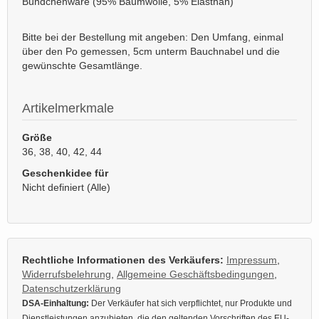
Bündchenware (95% Baumwolle, 5% Elasthan)
Bitte bei der Bestellung mit angeben: Den Umfang, einmal
über den Po gemessen, 5cm unterm Bauchnabel und die
gewünschte Gesamtlänge.
Artikelmerkmale
Größe
36, 38, 40, 42, 44
Geschenkidee für
Nicht definiert (Alle)
Rechtliche Informationen des Verkäufers:
Impressum
,
Widerrufsbelehrung
,
Allgemeine Geschäftsbedingungen
,
Datenschutzerklärung
DSA-Einhaltung:
Der Verkäufer hat sich verpflichtet, nur Produkte und
Dienstleistungen anzubieten, die den geltenden Vorschriften des EU-